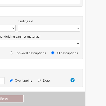
Finding aid
anduiding van het materiaal
Top-level descriptions
All descriptions
Overlapping
Exact