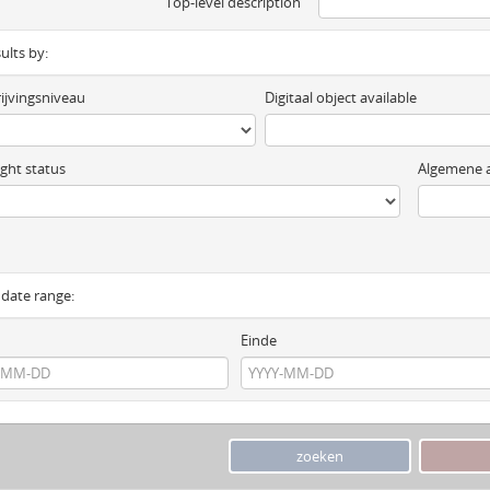
Top-level description
sults by:
ijvingsniveau
Digitaal object available
ght status
Algemene a
y date range:
Einde