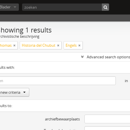
Blader
Showing 1 results
chivistische beschrijving
Thomas
Historia del Chubut
Engels
Advanced search option
ults with:
in
new criteria
ults to:
archiefbewaarplaats