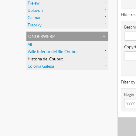
Trelew
1
Dolavon
1
Filter re
Gaiman
1
Treorky
1
Beschr
onderwerp
All
Copyri
Valle Inferior del Rio Chubut
1
Historia del Chubut
1
Colonia Galesa
1
Filter b
Begin