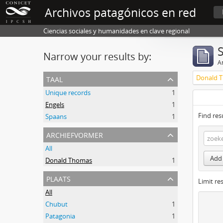
Archivos patagónicos en red
Ciencias sociales y humanidades en clave regional
Narrow your results by:
Ar
taal
Donald 
Unique records
1
Engels
1
Find res
Spaans
1
archiefvormer
All
Add 
Donald Thomas
1
plaats
Limit res
All
Chubut
1
Patagonia
1