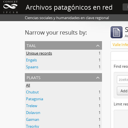
Archivos patagónicos en red
Ciencias sociales y humanidades en clave regional
Narrow your results by:
Ar
taal
Valle Inf
Unique records
1
Engels
1
Find res
Spaans
1
plaats
All
Add 
Chubut
1
Patagonia
1
Limit res
Trelew
1
Dolavon
1
Gaiman
1
Treorky
1