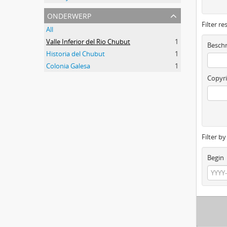
onderwerp
Filter re
All
Valle Inferior del Rio Chubut
1
Beschr
Historia del Chubut
1
Colonia Galesa
1
Copyri
Filter b
Begin