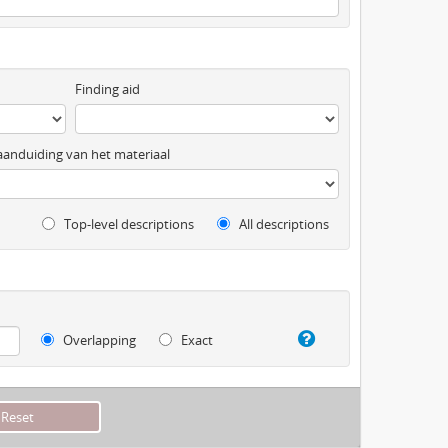
Finding aid
anduiding van het materiaal
Top-level descriptions
All descriptions
Overlapping
Exact