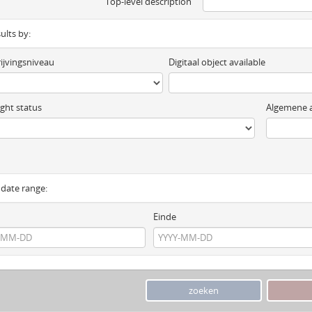
Top-level description
sults by:
ijvingsniveau
Digitaal object available
ght status
Algemene a
y date range:
Einde