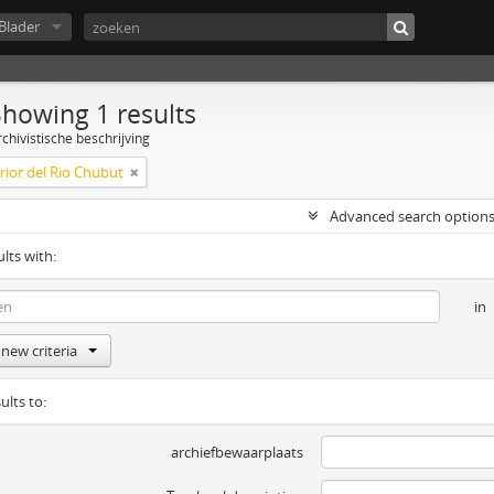
Blader
Showing 1 results
chivistische beschrijving
erior del Rio Chubut
Advanced search option
ults with:
in
new criteria
ults to:
archiefbewaarplaats