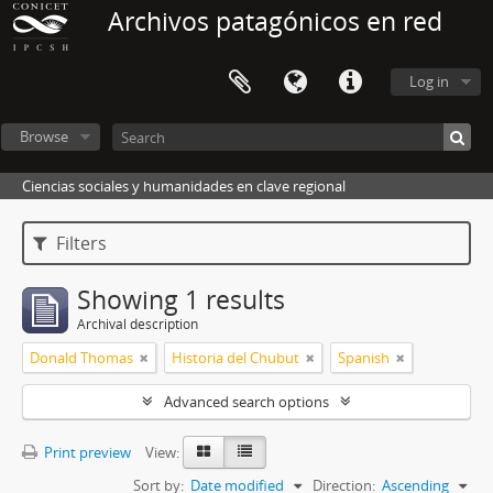
Archivos patagónicos en red
Log in
Browse
Ciencias sociales y humanidades en clave regional
Filters
Showing 1 results
Archival description
Donald Thomas
Historia del Chubut
Spanish
Advanced search options
Print preview
View:
Sort by:
Date modified
Direction:
Ascending